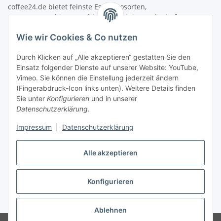
coffee24.de bietet feinste Espressosorten,
Espressomaschinen, Mahlwerke, Reinigungsbedarf &
Zubehör aus der Welt des Kaffees.
Wie wir Cookies & Co nutzen
Informationen
Durch Klicken auf „Alle akzeptieren“ gestatten Sie den
Einsatz folgender Dienste auf unserer Website: YouTube,
Gesetzliche Informationen
Vimeo. Sie können die Einstellung jederzeit ändern
(Fingerabdruck-Icon links unten). Weitere Details finden
Zahlung
Sie unter
Konfigurieren
und in unserer
Datenschutzerklärung
.
Impressum
|
Datenschutzerklärung
Alle akzeptieren
Konfigurieren
Vertrag widerrufen
* Alle Preise inkl. gesetzlicher USt., zzgl.
Versand
Ablehnen