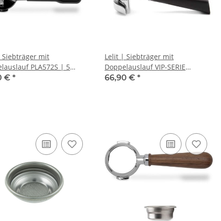
| Siebträger mit
Lelit | Siebträger mit
lauslauf PLA572S | 5
Doppelauslauf VIP-SERIE
 | 57 mm.
PLA582V | 58 mm.
0 €
*
66,90 €
*