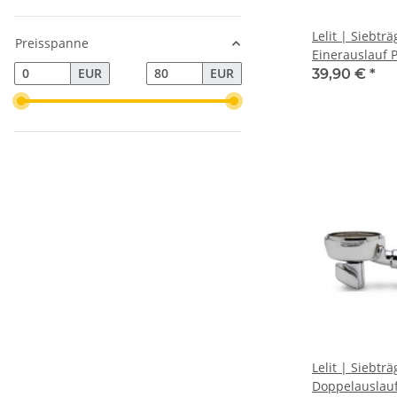
Lelit | Siebträ
Preisspanne
Einerauslauf 
| 57 mm.
EUR
EUR
39,90 €
*
Lelit | Siebträ
Doppelauslauf