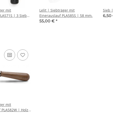
ger mit
Lelit | Siebträger mit
PLA571S | 3 Siebe
Einerauslauf PLA585S | 58 mm.
6,50
55,00 €
*
ger mit
 PLA582W | Holz |