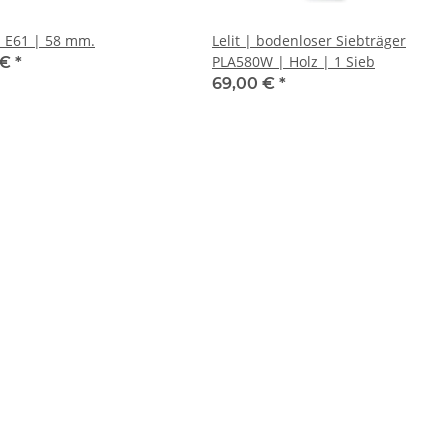
Sieb | E61 | 58 mm.
Lelit | bodenloser Siebträger
PLA580W | Holz | 1 Sieb
 €
*
69,00 €
*