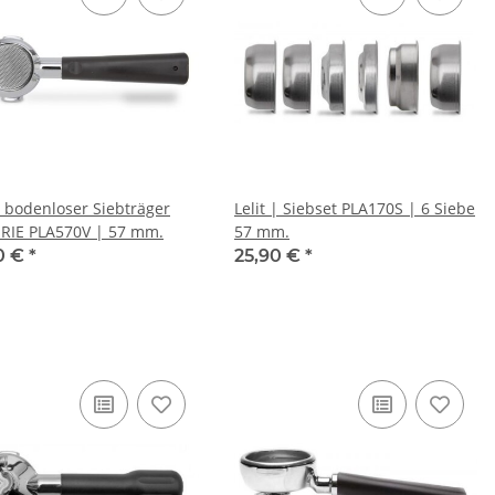
 | bodenloser Siebträger
Lelit | Siebset PLA170S | 6 Siebe
ERIE PLA570V | 57 mm.
57 mm.
0 €
*
25,90 €
*