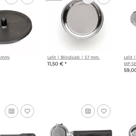
Gummi
Lelit | Blindsieb | 57 mm.
Lelit
VIP-S
11,50 €
*
59,0