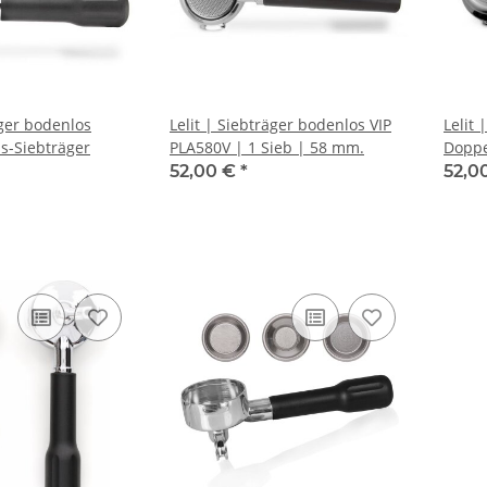
äger bodenlos
Lelit | Siebträger bodenlos VIP
Lelit 
s-Siebträger
PLA580V | 1 Sieb | 58 mm.
Doppe
Siebe
52,00 €
*
52,0