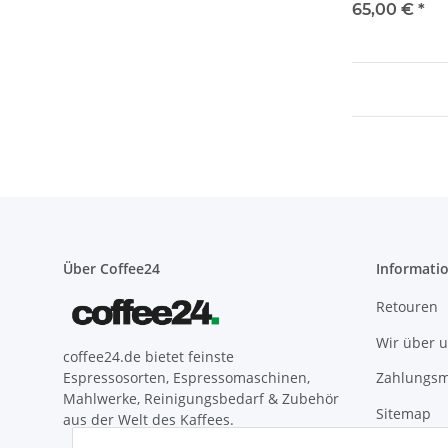
4 Siebe
65,00 €
*
Über Coffee24
Informati
Retouren
Wir über 
coffee24.de bietet feinste
Zahlungsm
Espressosorten, Espressomaschinen,
Mahlwerke, Reinigungsbedarf & Zubehör
Sitemap
aus der Welt des Kaffees.