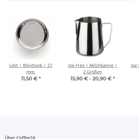
Lelit | Blindsieb | 57
Joe Frex | Milchkanne |
Joe Frex
mm.
2 Größen
11,50 €
*
15,90 € -
20,90 €
*
Über Coffee24