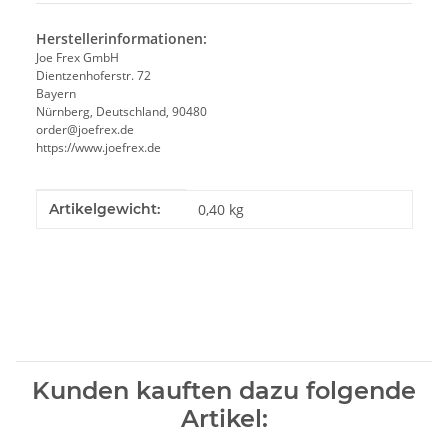
Herstellerinformationen:
Joe Frex GmbH
Dientzenhoferstr. 72
Bayern
Nürnberg, Deutschland, 90480
order@joefrex.de
https://www.joefrex.de
Produkteigenschaft
Wert
Artikelgewicht:
0,40
kg
Kunden kauften dazu folgende
Artikel: