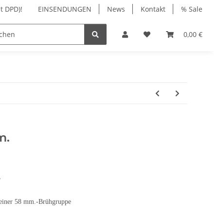
t DPD)!
EINSENDUNGEN
News
Kontakt
% Sale
NIGUNG
ZUBEHÖR
WARTUNG | REPARATUR
0,00 €
m.
E
 einer 58 mm.-Brühgruppe