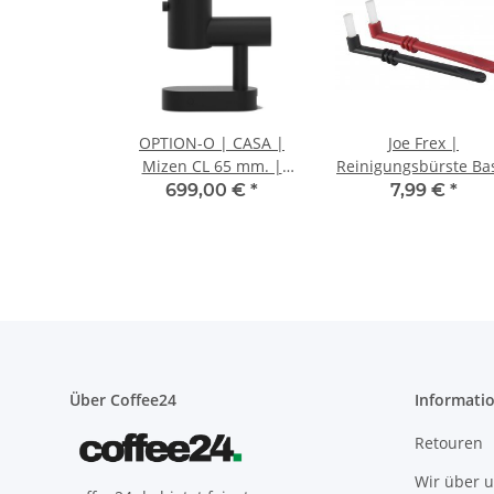
OPTION-O | CASA |
Joe Frex |
Mizen CL 65 mm. |
Reinigungsbürste Ba
schwarz |
699,00 €
*
7,99 €
*
Espressomühle
Über Coffee24
Informati
Retouren
Wir über 