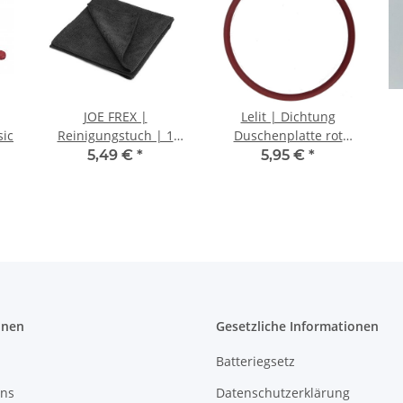
JOE FREX |
Lelit | Dichtung
sic
Reinigungstuch | 1
Duschenplatte rot
Stück
MC752-8 | für 58 mm.-
5,49 €
*
5,95 €
*
Brühgruppen
onen
Gesetzliche Informationen
Batteriegsetz
uns
Datenschutzerklärung