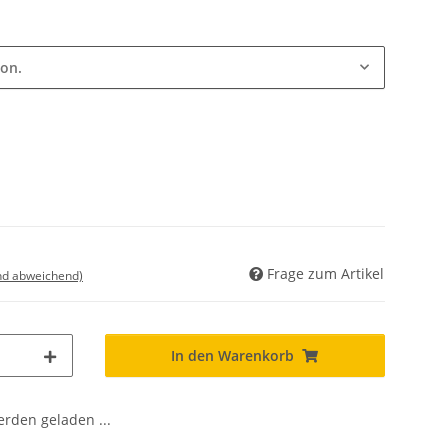
ion.
Frage zum Artikel
nd abweichend)
In den Warenkorb
den geladen ...