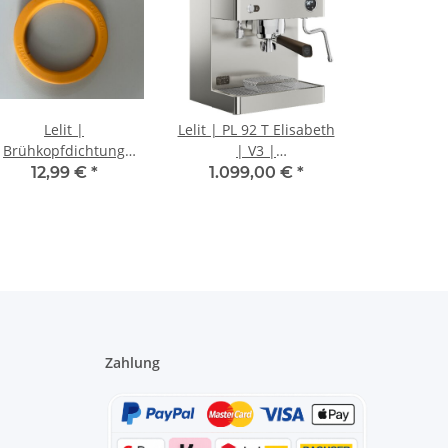
Lelit |
Lelit | PL 92 T Elisabeth
Brühkopfdichtung
| V3 |
8700060 | 58 mm.
Espressomaschine |
12,99 €
*
1.099,00 €
*
Dualboiler
Zahlung