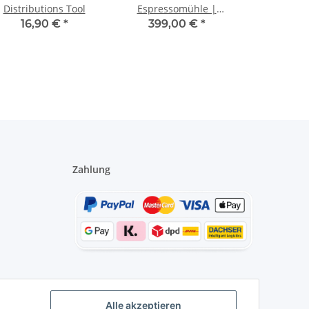
Distributions Tool
Espressomühle |
Titanium - Red Burrs |
16,90 €
*
399,00 €
*
schwarz matt | GEN 2 -
V 2.5
Zahlung
Alle akzeptieren