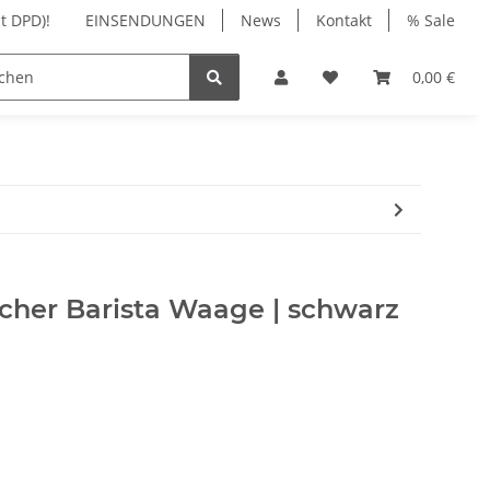
t DPD)!
EINSENDUNGEN
News
Kontakt
% Sale
NIGUNG
ZUBEHÖR
WARTUNG | REPARATUR
0,00 €
cher Barista Waage | schwarz