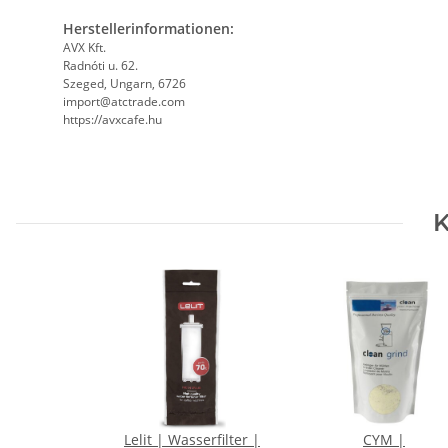
Herstellerinformationen:
AVX Kft.
Radnóti u. 62.
Szeged, Ungarn, 6726
import@atctrade.com
https://avxcafe.hu
K
Lelit | Wasserfilter |
CYM |