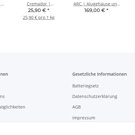
|
Cremador |
ARC | Alugehäuse und
Espressobohnen | 1
Bluetooth | USB-C
25,90 €
*
169,00 €
*
Kg.
25,90 € pro 1 kg
onen
Gesetzliche Informationen
Batteriegsetz
uns
Datenschutzerklärung
öglichkeiten
AGB
Impressum
formationen
Widerrufsrecht