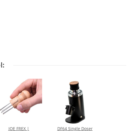
l:
JOE FREX |
DF64 Single Doser