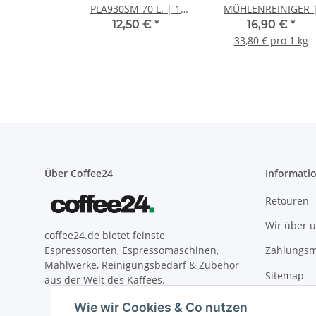
PLA930SM 70 L. | 1
MÜHLENREINIGER 
Stück
500g
12,50 €
*
16,90 €
*
33,80 € pro 1 kg
Über Coffee24
Informati
Retouren
Wir über 
coffee24.de bietet feinste
Zahlungsm
Espressosorten, Espressomaschinen,
Mahlwerke, Reinigungsbedarf & Zubehör
Sitemap
aus der Welt des Kaffees.
Versandin
Wie wir Cookies & Co nutzen