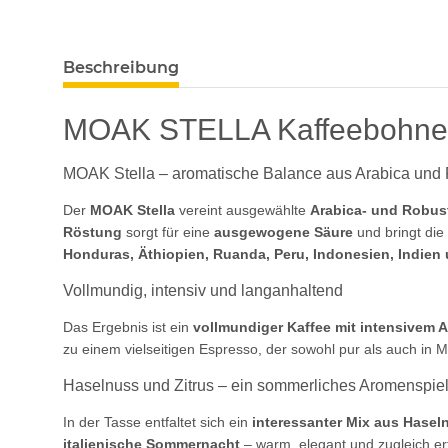
Beschreibung
MOAK STELLA Kaffeebohn
MOAK Stella – aromatische Balance aus Arabica und
Der
MOAK Stella
vereint ausgewählte
Arabica- und Robu
Röstung
sorgt für eine
ausgewogene Säure
und bringt die
Honduras, Äthiopien, Ruanda, Peru, Indonesien, Indie
Vollmundig, intensiv und langanhaltend
Das Ergebnis ist ein
vollmundiger Kaffee mit intensivem 
zu einem vielseitigen Espresso, der sowohl pur als auch in 
Haselnuss und Zitrus – ein sommerliches Aromenspie
In der Tasse entfaltet sich ein
interessanter Mix aus Hasel
italienische Sommernacht
– warm, elegant und zugleich er