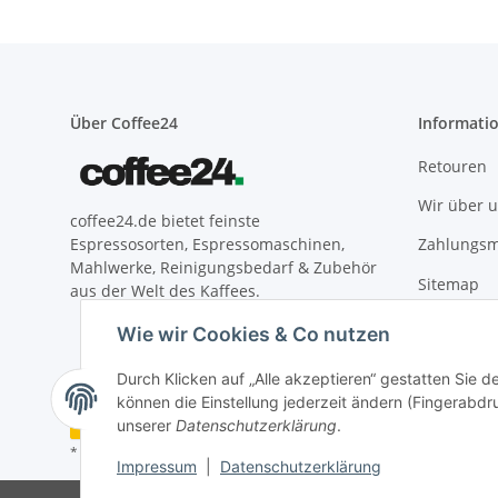
Über Coffee24
Informati
Retouren
Wir über 
coffee24.de bietet feinste
Zahlungsm
Espressosorten, Espressomaschinen,
Mahlwerke, Reinigungsbedarf & Zubehör
Sitemap
aus der Welt des Kaffees.
Versandin
Wie wir Cookies & Co nutzen
Durch Klicken auf „Alle akzeptieren“ gestatten Sie d
können die Einstellung jederzeit ändern (Fingerabdru
Vertrag widerrufen
unserer
Datenschutzerklärung
.
* Alle Preise inkl. gesetzlicher USt., zzgl.
Versand
Impressum
|
Datenschutzerklärung