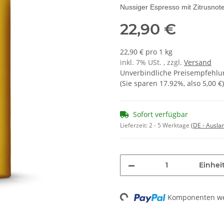
Nussiger Espresso mit Zitrusnot
22,90 €
22,90 € pro 1 kg
inkl. 7% USt. , zzgl.
Versand
Unverbindliche Preisempfehlun
(Sie sparen
17.92%
, also
5,00 €
)
Sofort verfügbar
Lieferzeit:
2 - 5 Werktage
(DE - Ausla
Einheit
Loading...
Komponenten wer