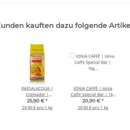
unden kauften dazu folgende Artike
PASSALACQUA |
IONIA CAFFÈ | Ionia
Cremador |
Caffe Special Bar | 1kg
Espressobohnen | 1
Espressobohnen
25,90 €
*
20,90 €
*
Kg.
25,90 € pro 1 kg
20,90 € pro 1 kg