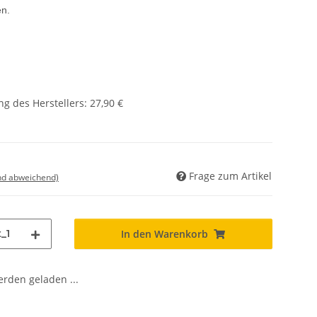
en.
g des Herstellers
:
27,90 €
Frage zum Artikel
nd abweichend)
_1
In den Warenkorb
den geladen ...