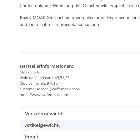
Für die optimale Entfaltung des Geschmacks empfiehlt sich 
Fazit:
MOAK Stella ist ein ausdrucksstarker Espresso mit in
und Tiefe in ihrer Espressotasse suchen.
Herstellerinformationen:
Moak S.p.A
Viale delle Industrie 49,51,53
Modica, Italien, 97015
customerservice@caffemoak.com
https://www.caffemoak.com
Produkteigenschaft
Wert
Versandgewicht:
Artikelgewicht:
Inhalt: