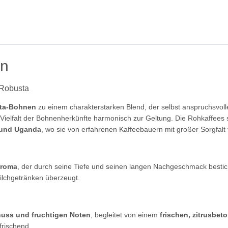
en
 Robusta
sta-Bohnen
zu einem charakterstarken Blend, der selbst anspruchsvol
 Vielfalt der Bohnenherkünfte harmonisch zur Geltung. Die Rohkaffe
n und Uganda
, wo sie von erfahrenen Kaffeebauern mit großer Sorgfalt 
Aroma
, der durch seine Tiefe und seinen langen Nachgeschmack best
Milchgetränken überzeugt.
l
nuss und fruchtigen Noten
, begleitet von einem
frischen, zitrusbet
frischend.