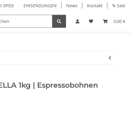
t DPD)!
EINSENDUNGEN
News
Kontakt
% Sale
NIGUNG
ZUBEHÖR
WARTUNG | REPARATUR
0,00 €
ELLA 1kg | Espressobohnen